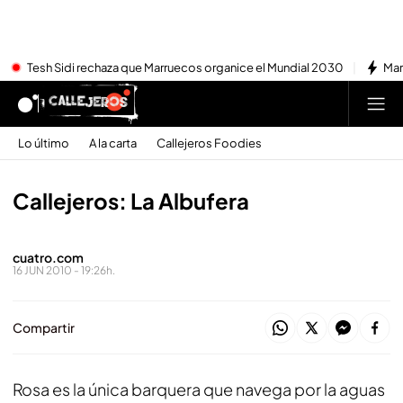
Tesh Sidi rechaza que Marruecos organice el Mundial 2030
Mar
Lo último
A la carta
Callejeros Foodies
Callejeros: La Albufera
cuatro.com
16 JUN 2010 - 19:26h.
Compartir
Rosa es la única barquera que navega por la aguas