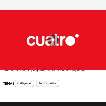
cuatro.com
14 DIC 2013 - 00:40h.
Compartir
Pese al esfuerzo de comerciantes y vecinos, la
prostitución sigue formando parte del paisaje
diario de este popular barrio de la capital.
TEMAS
Callejeros
Temporadas