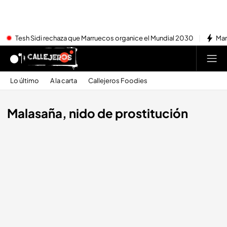
Tesh Sidi rechaza que Marruecos organice el Mundial 2030
Mar
Lo último
A la carta
Callejeros Foodies
Malasaña, nido de prostitución