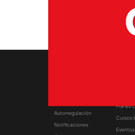
Alaska y Mario Vaquerizo s
punk y rock en el Weirdo.
TEMAS
Callejeros
Temporada
Nosotros
Corpora
Contacta
Comprar
Trabaja en nuestro
Ofertas 
grupo
Planes 
Autorregulación
Cursos 
Notificaciones
Eventos