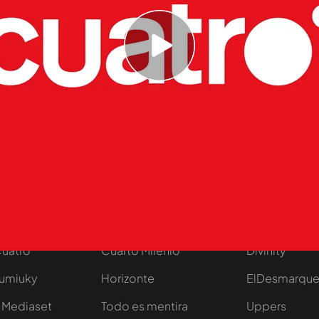
on asiduos a este local madrileño o escuchar
s
tivo
Programas
Más de Medi
 entradas
First Dates
Mediaset Infi
y regalos
En boca de todos
Telecinco
Cuatro
Cuarto Milenio
Divinity
Iumiuky
Horizonte
ElDesmarqu
 Mediaset
Todo es mentira
Uppers