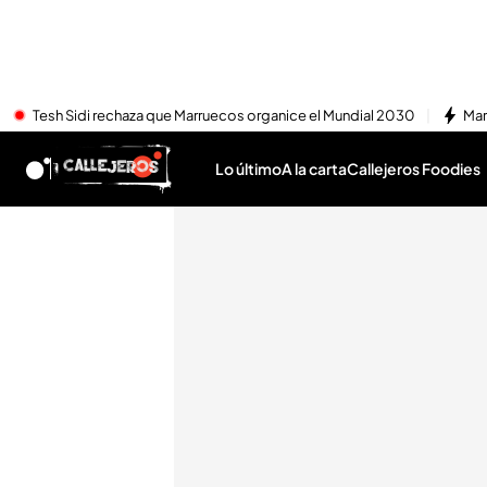
Tesh Sidi rechaza que Marruecos organice el Mundial 2030
Mar
Lo último
A la carta
Callejeros Foodies