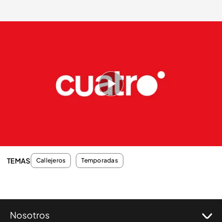
cuatro.com
14 DIC 2013 - 00:41h.
Compartir
La letra de este peculiar 'héroe' es la 'meñe' de "los
madrileños" y su lema "cien por cien buen rollo".
TEMAS
Callejeros
Temporadas
Nosotros