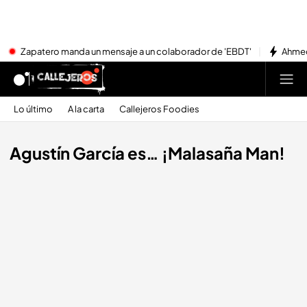
Zapatero manda un mensaje a un colaborador de 'EBDT'
Ahmed
Lo último
A la carta
Callejeros Foodies
Agustín García es… ¡Malasaña Man!