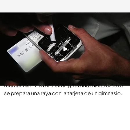
cuatro.com
12 JUL 2013 - 23:59h.
Compartir
El parking de una discoteca dance es el lugar
elegido por un grupo de jóvenes para sacar su
mercancía. "Viva el cristal" grita uno mientras otro
se prepara una raya con la tarjeta de un gimnasio.