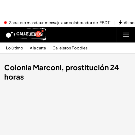
Zapatero manda un mensaje a un colaborador de 'EBDT'
Ahmed
Lo último
A la carta
Callejeros Foodies
Colonia Marconi, prostitución 24
horas