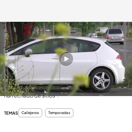
cuatro.com
01 JUN 2013 - 01:10h.
Compartir
María tardo tres meses en ser la dueña de su acera:
“Esto me lo he ganado a pulso, a mí también me
han echado de sitios”.
TEMAS
Callejeros
Temporadas