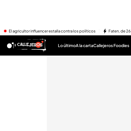
El agricultor influencer estalla contra los políticos
Faten, de 26
Lo último
A la carta
Callejeros Foodies