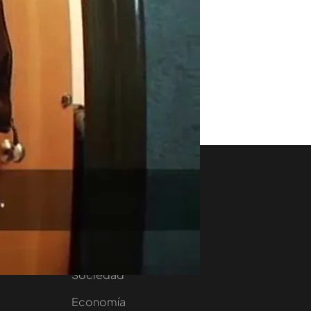
aset
Noticias Cuatro
nity
Nacional
Internacional
Sociedad
e
Economía