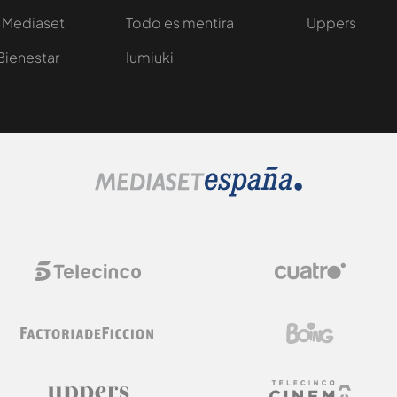
 Mediaset
Todo es mentira
Uppers
Bienestar
Iumiuki