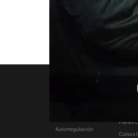
Una fuerte discusión y muc
sobre un posible caso de v
denuncia ni signos de viol
TEMAS
Callejeros
Temporada
Nosotros
Corpora
Contacta
Comprar
Trabaja en nuestro
Ofertas 
grupo
Planes 
Autorregulación
Cursos 