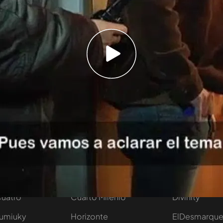
ho ruido alertó a una vecina de esta pareja
iolencia de género, pero al no haber ni
encia, los policías no pudieron hacer nada.
s
tivo
Programas
Más de Medi
 entradas
First Dates
Mediaset Infi
y regalos
En boca de todos
Telecinco
Cuatro
Cuarto Milenio
Divinity
Iumiuky
Horizonte
ElDesmarqu