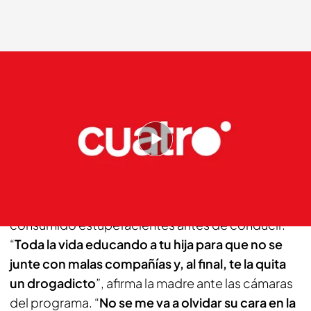
cuatro.com
01 DIC 2012 - 00:20h.
Compartir
Teresa y Salvador perdieron a su hija de 15 años al
ser atropellada por un hombre que había
consumido estupefacientes antes de conducir.
“
Toda la vida educando a tu hija para que no se
junte con malas compañías y, al final, te la quita
un drogadicto
”, afirma la madre ante las cámaras
del programa. “
No se me va a olvidar su cara en la