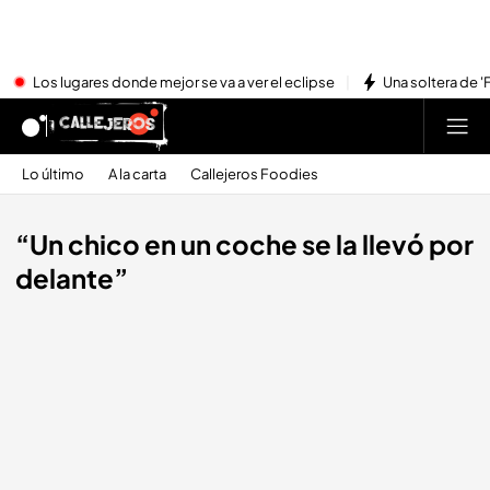
Los lugares donde mejor se va a ver el eclipse
Una soltera de '
Lo último
A la carta
Callejeros Foodies
“Un chico en un coche se la llevó por
delante”