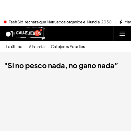
Tesh Sidi rechaza que Marruecos organice el Mundial 2030
Mar
Lo último
A la carta
Callejeros Foodies
"Si no pesco nada, no gano nada”