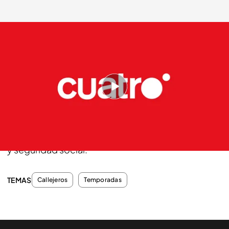
telecinco.es
13 OCT 2012 - 00:00h.
Compartir
Su sueldo medio son 2000 euros brutos al mes,
de lo que hay que descontar los gastos del barco
y seguridad social.
TEMAS
Callejeros
Temporadas