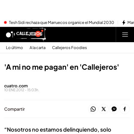
Tesh Sidi rechaza que Marruecos organice el Mundial 2030
Mar
Lo último
A la carta
Callejeros Foodies
'A mi no me pagan' en 'Callejeros'
cuatro.com
10 ENE 2012 - 15:03h.
Compartir
“Nosotros no estamos delinquiendo, solo