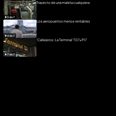
Trayecto de una maleta cualquiera
5
de
7
Los aeropuertos menos rentables
6
de
7
'Callejeros: La Terminal' T07xP17
7
de
7