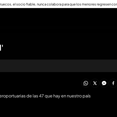
ruecos, el socio fiable, nunca colabora para que los menores regresen con
l'
oducir todo
eroportuarias de las 47 que hay en nuestro país