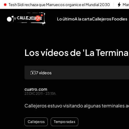
Tesh Sidi rechaza que Marruecos organice el Mundial 2030
Mar
Lo último
A la carta
Callejeros Foodies
Los vídeos de 'La Termina
7 vídeos
Repr
cuatro.com
23 DIC 2011 - 23:15h.
Callejeros estuvo visitando algunas terminales a
Callejeros
Temporadas