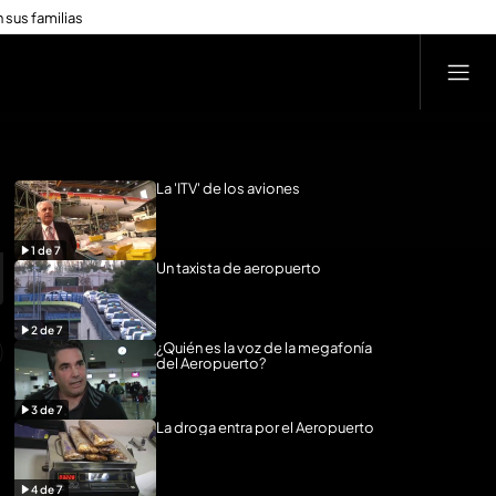
 sus familias
La 'ITV' de los aviones
1
de
7
Un taxista de aeropuerto
2
de
7
¿Quién es la voz de la megafonía
del Aeropuerto?
3
de
7
La droga entra por el Aeropuerto
4
de
7