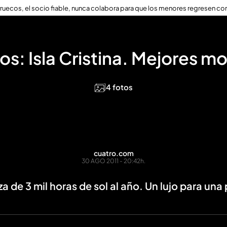
ruecos, el socio fiable, nunca colabora para que los menores regresen con
ros: Isla Cristina. Mejores 
4 fotos
cuatro.com
30 AGO 2011 - 20:42h.
 de 3 mil horas de sol al año. Un lujo para una 