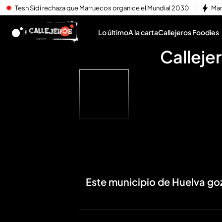
Tesh Sidi rechaza que Marruecos organice el Mundial 2030
Mar
Lo último
A la carta
Callejeros Foodies
Calleje
Este municipio de Huelva goza