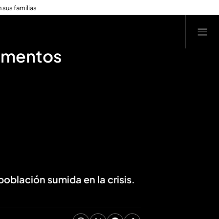
 sus familias
momentos
población sumida en la crisis.