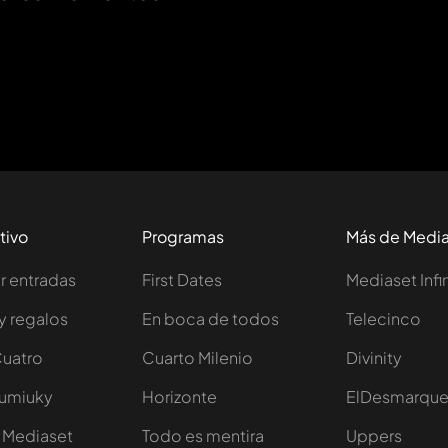
tivo
Programas
Más de Medi
 entradas
First Dates
Mediaset Infi
y regalos
En boca de todos
Telecinco
Cuatro
Cuarto Milenio
Divinity
Iumiuky
Horizonte
ElDesmarqu
 Mediaset
Todo es mentira
Uppers