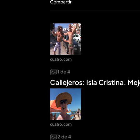
Compartir
cuatro.com
1
de
4
Callejeros: Isla Cristina. 
cuatro.com
2
de
4