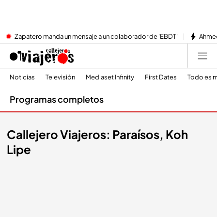
Zapatero manda un mensaje a un colaborador de 'EBDT'
Ahmed
Noticias
Televisión
Mediaset Infinity
First Dates
Todo es m
Programas completos
Callejero Viajeros: Paraísos, Koh
Lipe