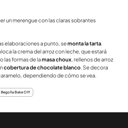
cer un merengue con las claras sobrantes
s elaboraciones a punto, se
monta la tarta
.
oloca la crema del arroz con leche, que estará
o las formas de la
masa choux
, rellenos de arroz
on
cobertura de chocolate blanco
. Se decora
caramelo, dependiendo de cómo se vea.
Begoña Bake Off