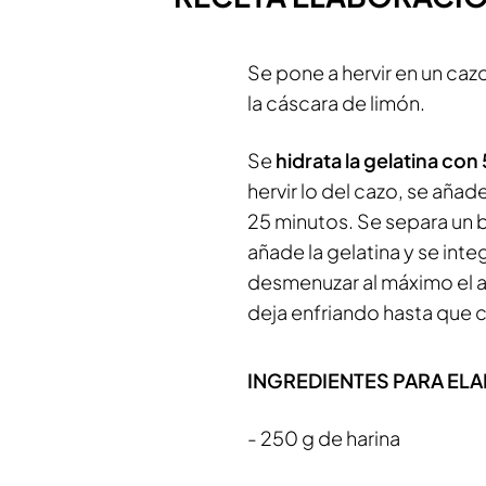
Se pone a hervir en un cazo,
la cáscara de limón.
Se
hidrata la gelatina con
hervir lo del cazo, se aña
25 minutos. Se separa un bo
añade la gelatina y se inte
desmenuzar al máximo el a
deja enfriando hasta que c
INGREDIENTES PARA ELAB
- 250 g de harina