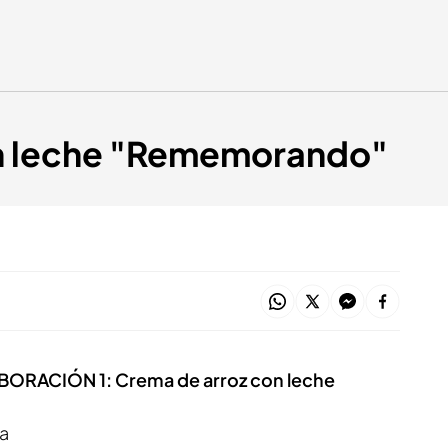
on leche "Rememorando"
ORACIÓN 1: Crema de arroz con leche
ba