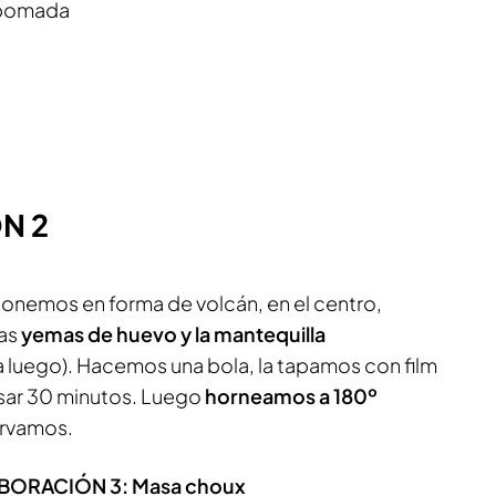
n pomada
N 2
isponemos en forma de volcán, en el centro,
las
yemas de huevo y la mantequilla
a luego). Hacemos una bola, la tapamos con film
sar 30 minutos. Luego
horneamos a 180º
ervamos.
BORACIÓN 3: Masa choux