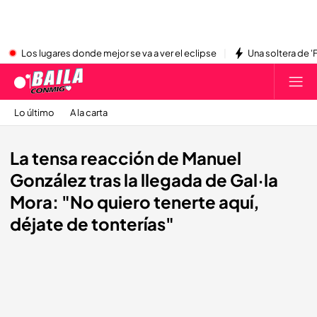
Los lugares donde mejor se va a ver el eclipse
Una soltera de '
Lo último
A la carta
La tensa reacción de Manuel
González tras la llegada de Gal·la
Mora: "No quiero tenerte aquí,
déjate de tonterías"