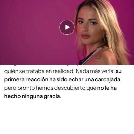
PUEDE INTERESARTE
Gal·la se convierte en la nueva protagonista de
'Baila conmigo' tras su historia con Manuel
Al descubrir que Andrea no era realmente su
compañera, Nagore le ha animado a subir la
antigua habitación de Mayka para conocer de
quién se trataba en realidad. Nada más verla,
su
primera reacción ha sido echar una carcajada
,
pero pronto hemos descubierto que
no le ha
hecho ninguna gracia.