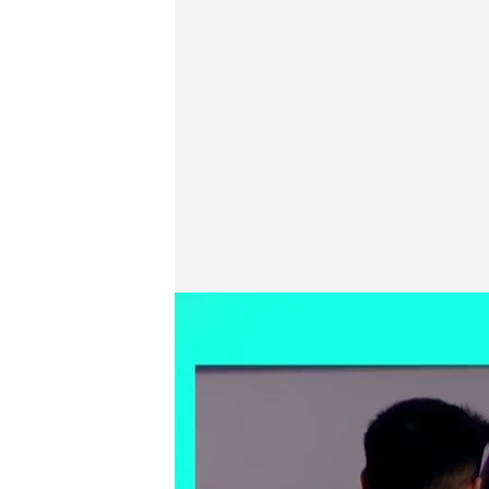
Mayka, en su primera noche en 'Baila conmigo'.
cuatro.com
05 ABR 2022 - 21:48h.
Sigue Cuatro en direct
La nueva protagonista 