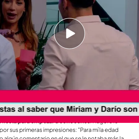
ntario en el que se le notaba la edad", ha
a entrada
en 'Baila conmigo',
Mayka
pasó la
ión del amor' conociendo a quienes era los
 de ella dependerá que puedan convertirse
andidatos.
ra fiesta para empezar a conocerles
. Nagore le
por sus primeras impresiones: "Para mí la edad
vo algún comentario en el que se le notaba más la