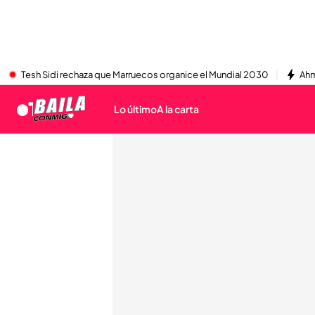
Tesh Sidi rechaza que Marruecos organice el Mundial 2030
Ahm
Lo último
A la carta