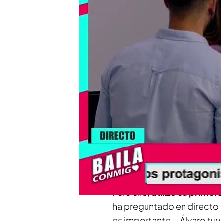
los candidatos de Lucía
"Álvaro tuvo algún come
explicado
Compartir
Después de
su inesperad
primera noche en 'La mans
candidatos de Lucía. Solo
también en sus propios c
Para ello,
utilizó su prime
ha preguntado en directo 
es importante... Álvaro tu