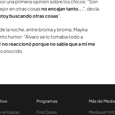
or una primera opinión sobre los chicos: "Son
ejor en otras cosas
no encajan tanto...
", decía.
stoy buscando otras cosas
".
o de la noche, entre broma y broma, Mayka
to humor: "Álvaro se lo tomaba todo a
l
no reaccionó porque no sabía que a mí me
reconocido.
tivo
Programas
Más de Medi
 entradas
First Dates
Mediaset Infi