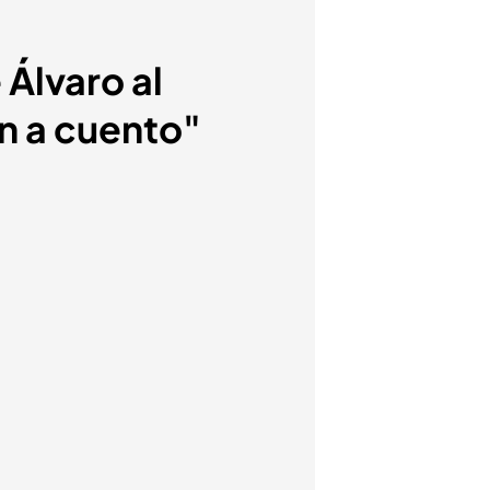
Álvaro al
n a cuento"