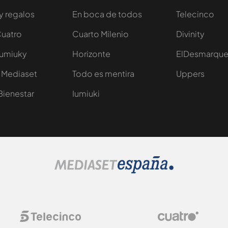
y regalos
En boca de todos
Telecinco
Cuatro
Cuarto Milenio
Divinity
Iumiuky
Horizonte
ElDesmarqu
 Mediaset
Todo es mentira
Uppers
Bienestar
Iumiuki