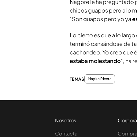
Nagore le ha preguntado p
chicos guapos pero a lo m
"Son guapos pero yo ya
e
Lo cierto es que a lo larg
terminó cansándose de tan
cachondeo. Yo creo que é
estaba molestando
", ha 
TEMAS
Mayka Rivera
Nosotros
Corpora
Contacta
Comprar