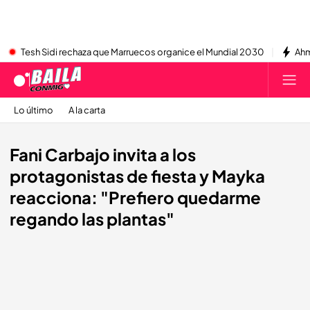
Tesh Sidi rechaza que Marruecos organice el Mundial 2030
Ahm
Lo último
A la carta
Fani Carbajo invita a los
protagonistas de fiesta y Mayka
reacciona: "Prefiero quedarme
regando las plantas"