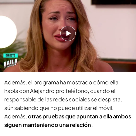
mentira
PUEDE INTERESARTE
La pillada de 'Baila conmigo' a Mayka: así
aprovechó un despiste del programa para hablar
con Alejandro
Las pruebas de la relación de Mayka y
Alejandro
Además, el programa ha mostrado cómo ella
habla con Alejandro pro teléfono, cuando el
responsable de las redes sociales se despista,
aún sabiendo que no puede utilizar el móvil.
Además,
otras pruebas que apuntan a ella ambos
siguen manteniendo una relación.