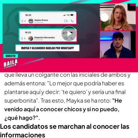
programa para hablar con Alejandro
PUEDE INTERESARTE
La reacción de las candidatas ante la mentira de
Manuel: "Me has vacilado en la cita"
Mayka se rompe al ver las imágenes
Las conversaciones con Manuel, el que destapa
que lleva un colgante con las iniciales de ambos y
además entona: "Lo mejor que podría haber es
plantarse aquí y decir: 'te quiero' y sería una final
superbonita". Tras esto, Mayka se ha roto:
"He
venido aquí a conocer chicos y si no puedo,
¿qué hago?".
Los candidatos se marchan al conocer las
informaciones