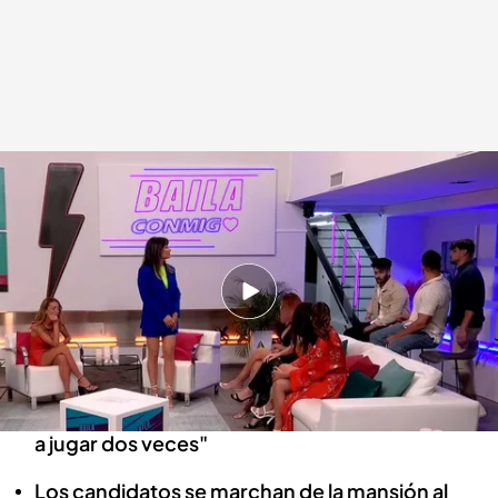
Los candidatos de Mayka abandonan 'Baila conmigo' tras destaparse su
relación con Alejandro
Baila conmigo
21 ABR 2022 - 22:20h.
Sigue Cuatro EN DIRECTO
Mayka da sus explicaciones y Darío reacciona:
"Conmigo en un pasado ya han jugado y no van
a jugar dos veces"
Los candidatos se marchan de la mansión al