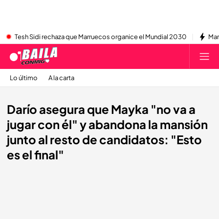
Tesh Sidi rechaza que Marruecos organice el Mundial 2030
Mar
Lo último
A la carta
Darío asegura que Mayka "no va a
jugar con él" y abandona la mansión
junto al resto de candidatos: "Esto
es el final"