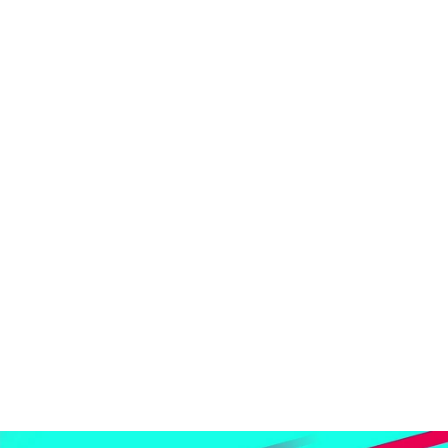
La pillada de 'Baila conmigo' a Mayka: así aprovechó un despiste del