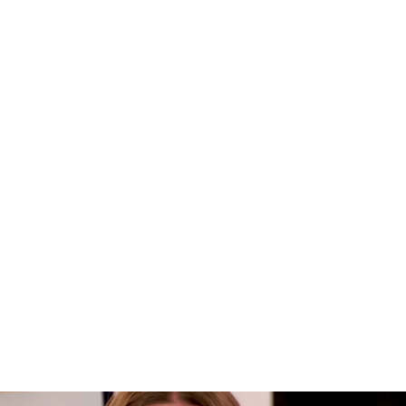
Mayka Rivera es expulsada de 'Baila conmigo' tras salir a la luz su gran