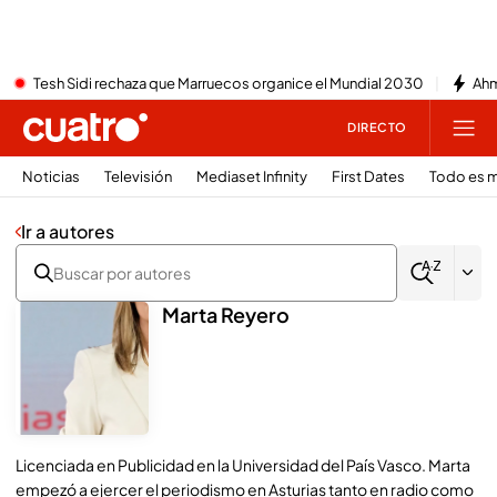
Tesh Sidi rechaza que Marruecos organice el Mundial 2030
Ahm
DIRECTO
Noticias
Televisión
Mediaset Infinity
First Dates
Todo es m
Ir a autores
Marta Reyero
Licenciada en Publicidad en la Universidad del País Vasco. Marta
empezó a ejercer el periodismo en Asturias tanto en radio como