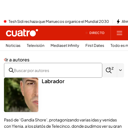
Tesh Sidi rechaza que Marruecos organice el Mundial 2030
Ahm
DIRECTO
Noticias
Televisión
Mediaset Infinity
First Dates
Todo es m
Ir a autores
Labrador
Pasó de ‘Gandía Shore’, protagonizando varias idas y venidas
con Ylenia, a los platós de Telecinco, donde pudimos ver su gran