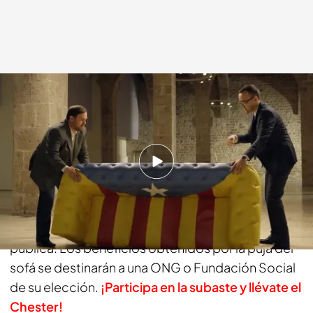
Cuatro.com
06 ABR 2014 - 22:15h.
Compartir
Al finalizar la conversación, Oriol Junqueras y Risto
Mejide dedican el Chester que se pone a subasta
pública. Los beneficios obtenidos por la puja del
sofá se destinarán a una ONG o Fundación Social
de su elección.
¡Participa en la subaste y llévate el
Chester!