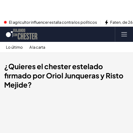
El agricultor influencer estalla contra los políticos
Faten, de 26
Lo último
A la carta
¿Quieres el chester estelado
firmado por Oriol Junqueras y Risto
Mejide?