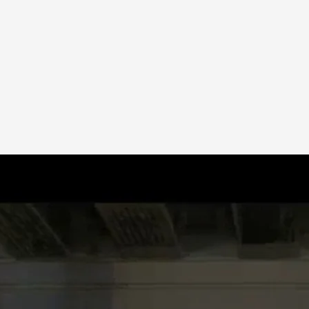
ión, el invitado de Risto Mejide pone a subasta