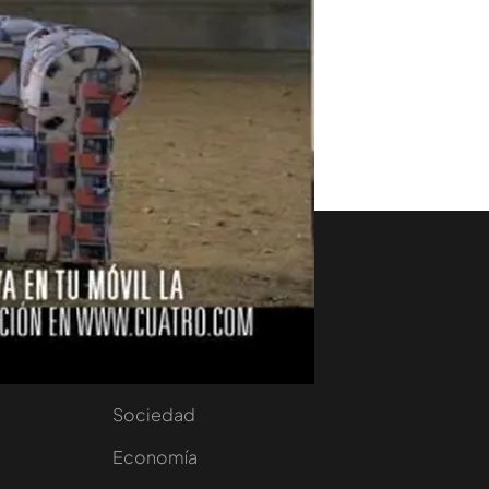
aset
Noticias Cuatro
nity
Nacional
Internacional
Sociedad
e
Economía