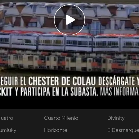
eneficios obtenidos por la puja del sofá se
ndación Social de su elección, en este caso,
a PAH, plataforma de la que es portavoz.
Temporada 1
tivo
Programas
Más de Medi
 entradas
First Dates
Mediaset Infi
y regalos
En boca de todos
Telecinco
Cuatro
Cuarto Milenio
Divinity
Iumiuky
Horizonte
ElDesmarqu