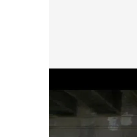
cuatro.com
06 ABR 2014 - 22:32h.
Compartir
Al finalizar cada conversac