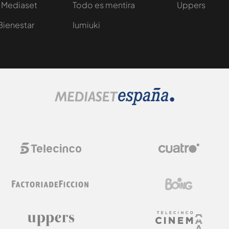
 Mediaset
Todo es mentira
Uppers
Bienestar
Iumiuki