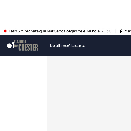
Tesh Sidi rechaza que Marruecos organice el Mundial 2030
Mar
Lo último
A la carta