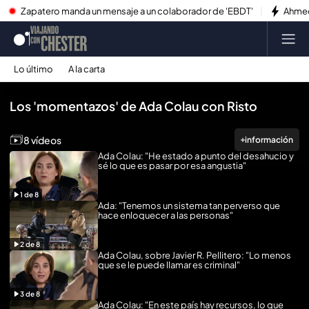
Zapatero manda un mensaje a un colaborador de 'EBDT'
Ahmed
Lo último
A la carta
Reproducir todo
Los 'momentazos' de Ada Colau con Risto
8 vídeos
información
Ada Colau: "He estado a punto del desahucio y
sé lo que es pasar por esa angustia"
1
de
8
Ada: "Tenemos un sistema tan perverso que
hace enloquecer a las personas"
2
de
8
Ada Colau, sobre Javier R. Pellitero: "Lo menos
que se le puede llamar es criminal"
3
de
8
Ada Colau: "En este país hay recursos, lo que