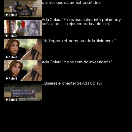
pasa es que están mal repartidos"
4
de
8
Ada Colau: "En los escraches interpelamos y
señalamos, no ejercemos la violencia"
5
de
8
"Ha llegado el momento de la disidencia"
6
de
8
Ada Colau: "Me he sentido investigada"
7
de
8
¿Quieres el chester de Ada Colau?
8
de
8