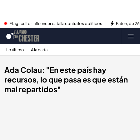
El agricultor influencer estalla contra los políticos
Faten, de 26
Lo último
A la carta
Ada Colau: "En este país hay
recursos, lo que pasa es que están
mal repartidos"