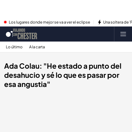
Los lugares donde mejor se va a ver el eclipse
Una soltera de '
Lo último
A la carta
Ada Colau: "He estado a punto del
desahucio y sé lo que es pasar por
esa angustia"