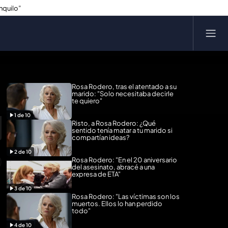
nquilo”
Rosa Rodero, tras el atentado a su
marido: "Solo necesitaba decirle
te quiero"
1
de
10
Risto, a Rosa Rodero: ¿Qué
sentido tenía matar a tu marido si
compartían ideas?
2
de
10
Rosa Rodero: "En el 20 aniversario
del asesinato, abracé a una
expresa de ETA"
3
de
10
Rosa Rodero: "Las víctimas son los
muertos. Ellos lo han perdido
todo"
4
de
10