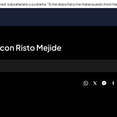
ed, subsahariano y su drama: "Si me deportan y me matan puedo morir tra
con Risto Mejide
oducir todo