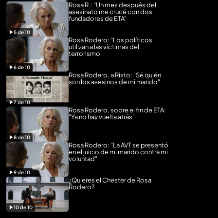
Rosa R.: "Un mes después del
asesinato me crucé con dos
fundadores de ETA"
5
de
10
Rosa Rodero: "Los políticos
utilizan a las víctimas del
terrorismo"
6
de
10
Rosa Rodero, a Risto: "Sé quién
son los asesinos de mi marido"
7
de
10
Rosa Rodero, sobre el fin de ETA:
"Ya no hay vuelta atrás"
8
de
10
Rosa Rodero: "La AVT se presentó
en el juicio de mi marido contra mi
voluntad"
9
de
10
¿Quieres el Chester de Rosa
Rodero?
10
de
10