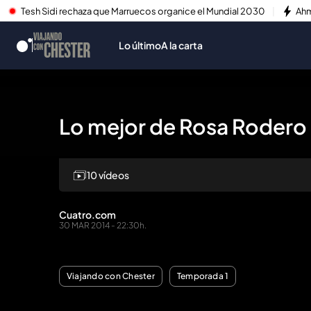
Tesh Sidi rechaza que Marruecos organice el Mundial 2030
Ahm
Lo último
A la carta
Lo mejor de Rosa Rodero 
10 vídeos
Repr
Cuatro.com
30 MAR 2014 - 22:30h.
Viajando con Chester
Temporada 1