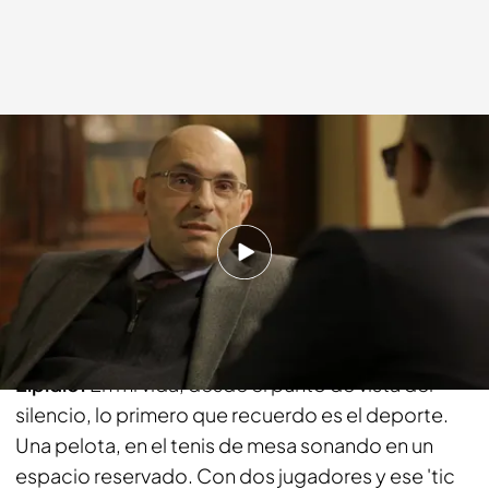
Cuatro.com
30 MAR 2014 - 22:25h.
Compartir
Risto:
El silencio ha formado parte de tu vida.
Elpidio:
En mi vida, desde el punto de vista del
silencio, lo primero que recuerdo es el deporte.
Una pelota, en el tenis de mesa sonando en un
espacio reservado. Con dos jugadores y ese 'tic