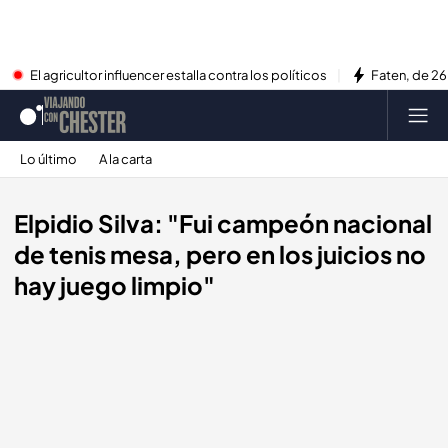
El agricultor influencer estalla contra los políticos
Faten, de 26
Lo último
A la carta
Elpidio Silva: "Fui campeón nacional
de tenis mesa, pero en los juicios no
hay juego limpio"