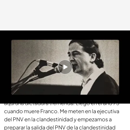
Cuatro.com
16 MAR 2014 - 22:25h.
Compartir
Anasagasti:
La carrera la hice en Venezuela y voy
viendo las diferencias. Venezuela un país libre y
aquí una dictadura tremenda. Llego en el año 75
cuando muere Franco. Me meten en la ejecutiva
del PNV en la clandestinidad y empezamos a
preparar la salida del PNV de la clandestinidad