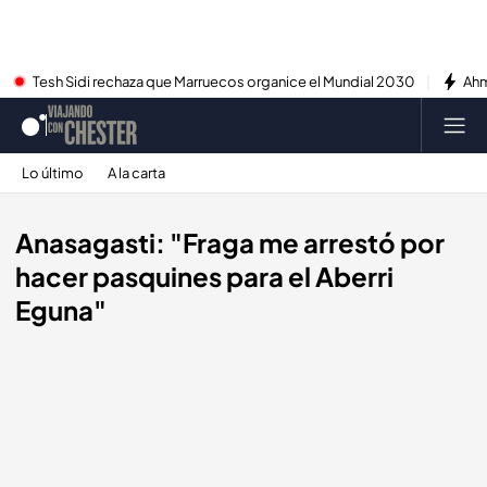
Tesh Sidi rechaza que Marruecos organice el Mundial 2030
Ahm
Lo último
A la carta
Anasagasti: "Fraga me arrestó por
hacer pasquines para el Aberri
Eguna"