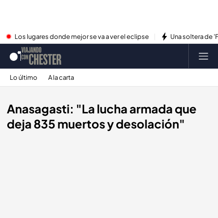
Los lugares donde mejor se va a ver el eclipse
Una soltera de '
Lo último
A la carta
Anasagasti: "La lucha armada que
deja 835 muertos y desolación"