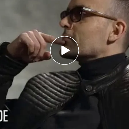
ante Loquillo son los invitados de esta semana en
Programas online
tivo
Programas
Más de Medi
 entradas
First Dates
Mediaset Infi
y regalos
En boca de todos
Telecinco
Cuatro
Cuarto Milenio
Divinity