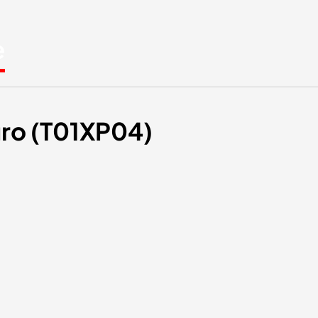
e
gro (T01XP04)