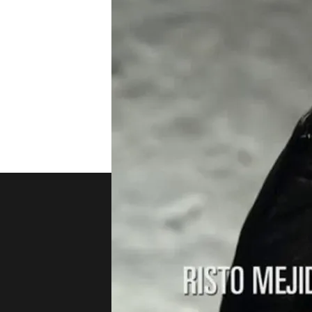
Compartir
Iñaki Anasagasti y el cant
el programa.
TEMAS
Viajando con Chester
Nosotros
Corpora
Contacta
Comprar
Trabaja en nuestro
Ofertas 
grupo
Planes 