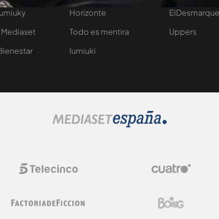
Iumiuky
Horizonte
ElDesmarqu
 Mediaset
Todo es mentira
Uppers
Bienestar
Iumiuki