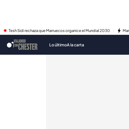
Tesh Sidi rechaza que Marruecos organice el Mundial 2030
Mar
Lo último
A la carta