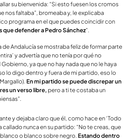
llar su bienvenida: “Si esto fuesen los cromos
que nos faltaba”, bromeaba y, le explicaba
nico programa en el que puedes coincidir con
s que defender a Pedro Sánchez
”.
a de Andalucía se mostraba feliz de formar parte
tira’ y advertía que no tenía por qué no
l Gobierno, ya que no hay nada que no le haya
so lo digo dentro y fuera de mi partido, eso lo
Margallo).
En mi partido se puede discrepar un
es un verso libre,
pero a ti te costaba un
piensas”.
guante y dejaba claro que él, como hace en ‘Todo
 callado nunca en su partido: “No te creas, que
 blanco o blanco sobre negro.
Estando dentro