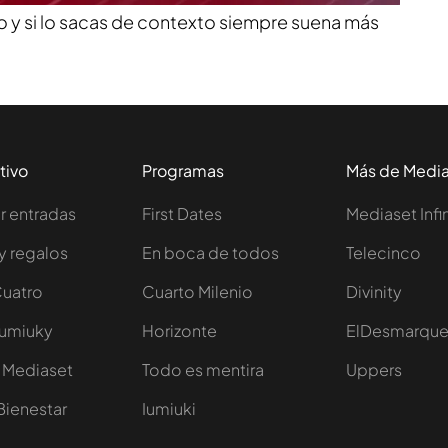
o y si lo sacas de contexto siempre suena más
tivo
Programas
Más de Medi
 entradas
First Dates
Mediaset Infi
y regalos
En boca de todos
Telecinco
Cuatro
Cuarto Milenio
Divinity
Iumiuky
Horizonte
ElDesmarqu
 Mediaset
Todo es mentira
Uppers
Bienestar
Iumiuki