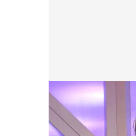
Susana Díaz, senadora y expresidenta de la Junta d
Todo es mentira
20 SEP 2021 - 16:31h.
La expresidenta de la 
analista política en ‘To