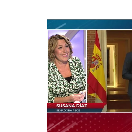
Susana Díaz habla de su enfrentamiento con Pedro
Susana Díaz se ha sincera
continúe en política: “Y
o s
vida
”. Por supuesto, tamb
enfrentarse a Pedro Sánch
estoy ayudando y lo ayudar
momento que ambos protag
“Es verdad que ha habido 
través de las pantallas y 
en las primarias de un par
derecha
, por eso el últim
que los compañeros sufrie