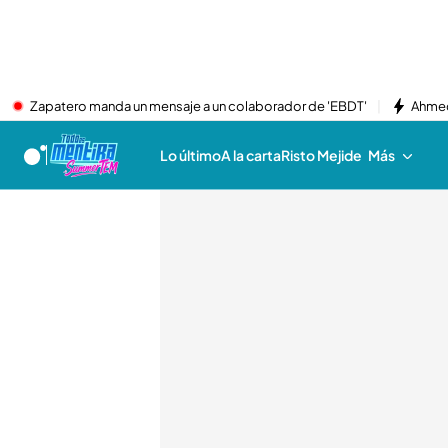
Zapatero manda un mensaje a un colaborador de 'EBDT'
Ahmed
Lo último
A la carta
Risto Mejide
Más