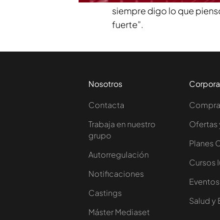
siempre digo lo que piens
fuerte”.
Nosotros
Corpora
Contacta
Comprar
Trabaja en nuestro
Ofertas 
grupo
Planes 
Autorregulación
Cursos 
Notificaciones
Eventos
Castings
Salud y 
Máster Mediaset