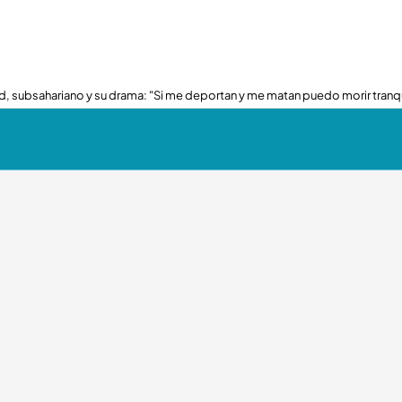
, subsahariano y su drama: "Si me deportan y me matan puedo morir tranq