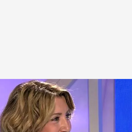
e Andalucía
Junta de Andalucía se ha estrenado como
do es mentira’