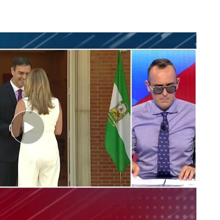
 Sánchez
do en ‘TEM’ sobre el motivo que hace que
igo en activo porque es mi vocación, es mi
ién ha hablado del momento que la llevó a
ez: “
No siento ningún rencor
. Lo he ayudado, lo
é en lo que haga falta”. Sobre el tenso
onizaron, Susana ha sido muy clara:
muchos debates internos que han salido a
aquí se ven de otra manera. Yo creo que un debate
tido
solo sirve para que se froten las manos la
o debate no lo quería hacer, porque no quería
ran, porque yo tengo un defecto y es que