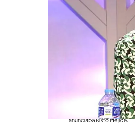
Díaz se ha mostrado cl
estoy ayudando y lo ayu
Susana no se ha cortado
digo lo que pienso y si
Compartir
El elenco de colaboradore
S
usana Díaz, la senadora y
última incorporación
de e
programa como analista po
anunciaba Risto Mejide.