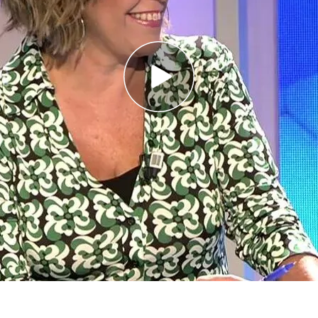
ara sobre Pedro Sánchez: “Lo he ayudado, lo
daré en lo que haga falta”
 a la hora de mostrar sus defectos: “Siempre
 lo sacas de contexto siempre suena más fuerte”
s de ‘Todo es mentira’ por fin está completo.
 expresidenta de la Junta de Andalucía es la
sta temporada en sentarse en la mesa del
lítica, “un esperadísimo estreno”, como