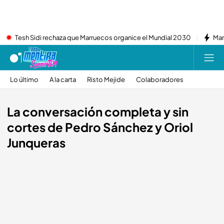
Tesh Sidi rechaza que Marruecos organice el Mundial 2030
Mar
Lo último
A la carta
Risto Mejide
Colaboradores
La conversación completa y sin
cortes de Pedro Sánchez y Oriol
Junqueras