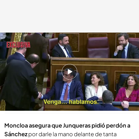
Oriol Junqueras dándole la mano a Pedro Sánchez en el Congreso
cuatro.com
22 MAY 2019 - 16:18h.
Los medios no recogen el "Sí, pero claro,
tenemos que arreglarlo" de Sánchez
Compartir
Moncloa asegura que Junqueras pidió perdón a
Sánchez
por darle la mano delante de tanta