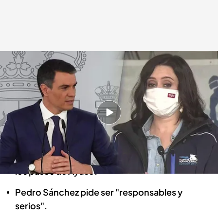
Pedro Sánchez e Isabel días Ayuso.
Todo es mentira
09 ABR 2021 - 16:13h.
Isabel Díaz Ayuso, dispuesta a comprar
vacunas anti covid.
Otras comunidades autónomas quiere seguir
los pasos de Ayuso.
Pedro Sánchez pide ser "responsables y
serios".