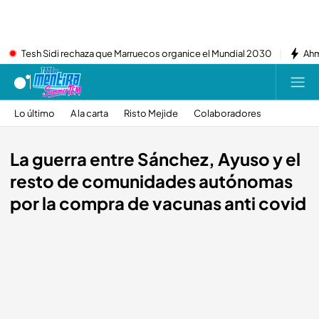
Tesh Sidi rechaza que Marruecos organice el Mundial 2030
Ahm
Lo último
A la carta
Risto Mejide
Colaboradores
La guerra entre Sánchez, Ayuso y el
resto de comunidades autónomas
por la compra de vacunas anti covid