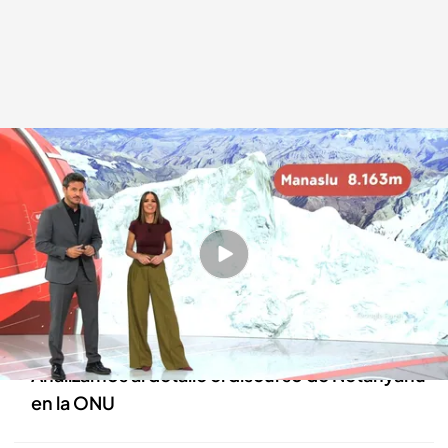
Las noticias, de la mano de Diego Losada y Mónica Sanz
Redacción digital Noticias Cuatro
26 SEP 2025 - 21:26h.
78 médicos analizan el impacto en la población
de las 70.000 toneladas y bombas caídos en
Gaza
Analizamos al detalle el discurso de Netanyahu
en la ONU