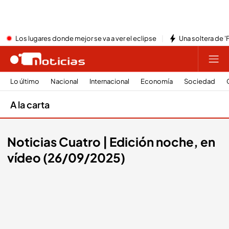
Los lugares donde mejor se va a ver el eclipse
Una soltera de '
Lo último
Nacional
Internacional
Economía
Sociedad
A la carta
Noticias Cuatro | Edición noche, en
vídeo (26/09/2025)