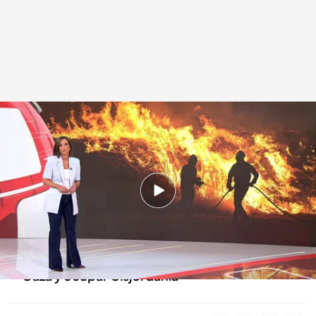
Las noticias, de la mano de Lidia Camón
.
Noticias Cuatro
Redacción digital Noticias Cuatro
21 AGO 2025 - 15:27h.
Crece la superficie quemada por los incendios
forestales
Israel ya ha puesto en marcha su plan de invadir
Gaza y ocupar Cisjordania