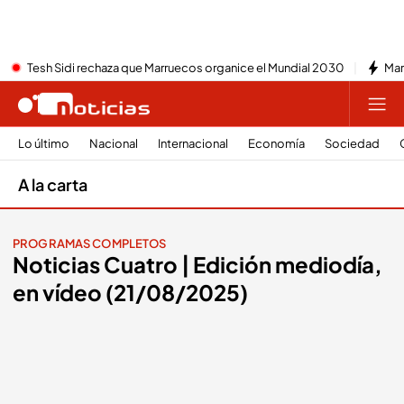
Tesh Sidi rechaza que Marruecos organice el Mundial 2030
Mar
Lo último
Nacional
Internacional
Economía
Sociedad
A la carta
PROGRAMAS COMPLETOS
Noticias Cuatro | Edición mediodía,
en vídeo (21/08/2025)