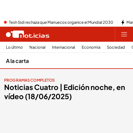
Tesh Sidi rechaza que Marruecos organice el Mundial 2030
Mar
Lo último
Nacional
Internacional
Economía
Sociedad
A la carta
PROGRAMAS COMPLETOS
Noticias Cuatro | Edición noche, en
vídeo (18/06/2025)