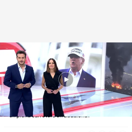
Las noticias, de la mano de Mónica Sanz y Diego Losada
Redacción digital Noticias Cuatro
18 JUN 2025 - 21:38h.
Trump juega al despiste con algo tan peligroso
como otra guerra en Oriente Próximo
¿Quién está detrás de estos saltos acrobáticos
en plena carretera en Badalona?