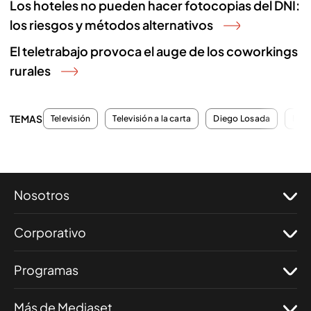
Los hoteles no pueden hacer fotocopias del DNI:
los riesgos y métodos alternativos
El teletrabajo provoca el auge de los coworkings
rurales
TEMAS
Televisión
Televisión a la carta
Diego Losada
Pro
Nosotros
Corporativo
Programas
Más de Mediaset