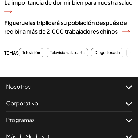
La importancia de dormir bien para nuestra salud
Figueruelas triplicará su población después de
recibir a más de 2.000 trabajadores chinos
TEMAS
Televisión
Televisión a la carta
Diego Losada
Pro
Nosotros
Corporativo
Programas
Más de Mediaset