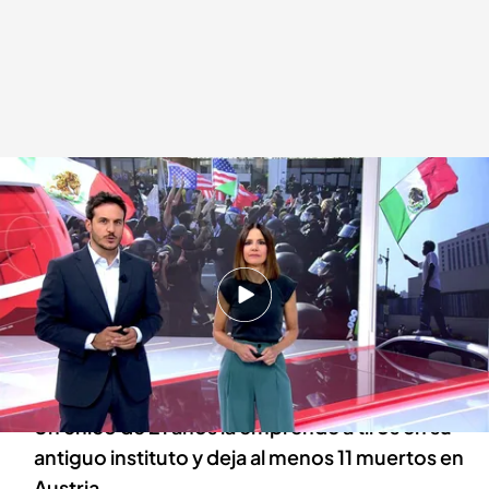
Las noticias, de la mano de Mónica Sanz y Diego Losada
Redacción digital Noticias Cuatro
10 JUN 2025 - 21:42h.
El exministro José Luis Ábalos ha visto cómo
agentes de la UCO han registrado sus
pertenencias y archivos
Un chico de 21 años la emprende a tiros en su
antiguo instituto y deja al menos 11 muertos en
Austria