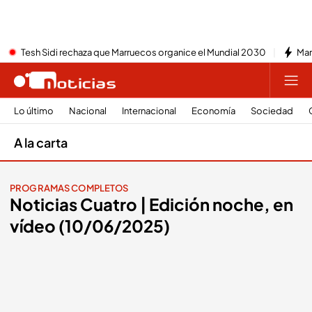
Tesh Sidi rechaza que Marruecos organice el Mundial 2030
Mar
Lo último
Nacional
Internacional
Economía
Sociedad
A la carta
PROGRAMAS COMPLETOS
Noticias Cuatro | Edición noche, en
vídeo (10/06/2025)