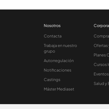
Nosotros
Corpora
Contacta
Comprar
Trabaja en nuestro
Ofertas 
grupo
Planes 
Autorregulación
Cursos 
Notificaciones
Eventos
Castings
Salud y 
Máster Mediaset