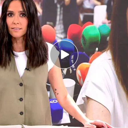
re Díez se convierte en un tumulto ante la
sados Aldama y Dolset
 se suspende en Gaza por los ataques israelíes
o con Víctor de Aldama
ha defendido que lo hacía en nombre propio y no
ecencia ante los medios. Pero la sorpresa ha
ncontronazo
que ha protagonizado ella,
Víctor
o
Javier Pérez Dolset
. El nexo corruptor de
harle en cara a
Leire Díez
las amenazas que está