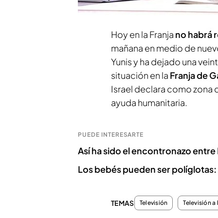
El reparto de alimentos se 
Hoy en la Franja
no habrá 
mañana en medio de nuevos 
Yunis y ha dejado una vein
situación en la
Franja de G
Israel declara como zona 
ayuda humanitaria.
PUEDE INTERESARTE
Así ha sido el encontronazo entre
Los bebés pueden ser políglotas:
TEMAS
Televisión
Televisión a 