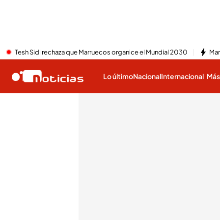
Tesh Sidi rechaza que Marruecos organice el Mundial 2030
Mar
Lo último
Nacional
Internacional
Má