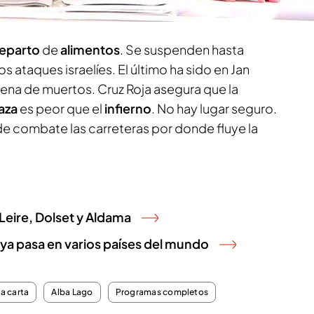
suspende en Gaza
reparto
de
alimentos
. Se suspenden hasta
ataques israelíes. El último ha sido en Jan
tena de muertos. Cruz Roja asegura que la
aza
es peor que el
infierno
. No hay lugar seguro.
de combate las carreteras por donde fluye la
 Leire, Dolset y Aldama
 ya pasa en varios países del mundo
la carta
Alba Lago
Programas completos