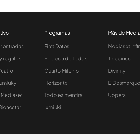
tivo
Programas
Más de Medi
 entradas
First Dates
Mediaset Infi
y regalos
En boca de todos
Telecinco
Cuatro
Cuarto Milenio
Divinity
Iumiuky
Horizonte
ElDesmarqu
 Mediaset
Todo es mentira
Uppers
Bienestar
Iumiuki