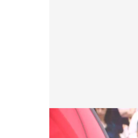
Las noticias, de la mano de Alba Lago
Redacción digital Noticias Cuatro
04 JUN 2025 - 15:19h.