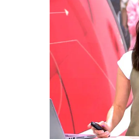
La comparecencia de Lei
irrupción de los encau
El reparto de alimentos
Compartir
Leire Díez y su encontronaz
La exmilitante socialista 
del partido en una compar
llegado después, con el
e
de Aldama
y el empresari
Aldama ha acudido para ec
recibiendo.