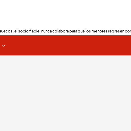
ruecos, el socio fiable, nunca colabora para que los menores regresen con
s