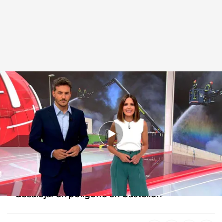
Las noticias, de la mano de Mónica Sanz y Diego Losada
Redacción digital Noticias Cuatro
30 MAY 2025 - 21:39h.
Cerrada la Feria del Libro de Madrid por la
alerta roja de altas temperaturas
Sigue activo el incendio que ha obligado a
desalojar un polígono en Castellón