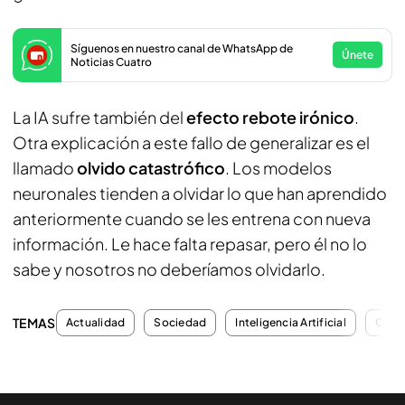
Síguenos en nuestro canal de WhatsApp de
Únete
Noticias Cuatro
La IA sufre también del
efecto rebote irónico
.
Otra explicación a este fallo de generalizar es el
llamado
olvido catastrófico
. Los modelos
neuronales tienden a olvidar lo que han aprendido
anteriormente cuando se les entrena con nueva
información. Le hace falta repasar, pero él no lo
sabe y nosotros no deberíamos olvidarlo.
TEMAS
Actualidad
Sociedad
Inteligencia Artificial
Cónc