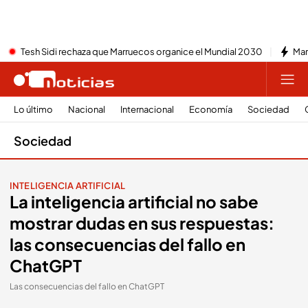
Tesh Sidi rechaza que Marruecos organice el Mundial 2030
Mar
Lo último
Nacional
Internacional
Economía
Sociedad
Sociedad
INTELIGENCIA ARTIFICIAL
La inteligencia artificial no sabe
mostrar dudas en sus respuestas:
las consecuencias del fallo en
ChatGPT
Las consecuencias del fallo en ChatGPT