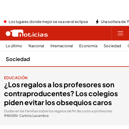
Los lugares donde mejor se va a ver el eclipse
Una soltera de '
Lo último
Nacional
Internacional
Economía
Sociedad
Sociedad
EDUCACIÓN
¿Los regalos a los profesores son
contraproducentes? Los colegios
piden evitar los obsequios caros
Dudas en las familias sobre los regalos de fin de curso a profesores
.
IMAGEN: Carlota Lacambra