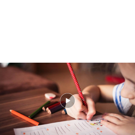
Fin de curso: el mejor regalo para los profesores "es el cariño"
PUEDE INTERESARTE
Las aulas que menos pantallas utilizan van medio
curso por delante
En cuanto surgen las dudas en las
familias
, se
prefiere concretar el tema a la salida del colegio o