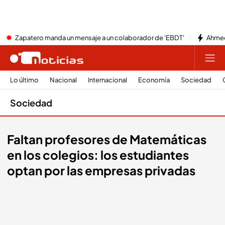
Zapatero manda un mensaje a un colaborador de 'EBDT'
Ahmed
Lo último
Nacional
Internacional
Economía
Sociedad
Sociedad
Faltan profesores de Matemáticas
en los colegios: los estudiantes
optan por las empresas privadas