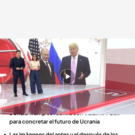
Las noticias, de la mano de Diego Losada y Mónica Sanz
Redacción digital Noticias Cuatro
17 MAR 2025 - 21:42h.
La borrasca Laurence deja 1.200 desalojados
en Málaga por el alto nivel del embalse de
Casasola
Donald Trump se reunirá con Vladimir Putin
para concretar el futuro de Ucrania
Las imágenes del antes y el después de los