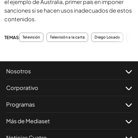
el ejemplo de Australia, primer país en imponer
sanciones si se hacen usos inadecuados de estos
contenidos.
TEMAS
Televisión
Televisión a la carta
Diego Losada
Actu
Nosotros
Corporativo
Programas
Más de Mediaset
Noticias Cuatro