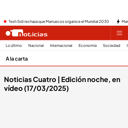
Tesh Sidi rechaza que Marruecos organice el Mundial 2030
Mar
Lo último
Nacional
Internacional
Economía
Sociedad
A la carta
Noticias Cuatro | Edición noche, en
vídeo (17/03/2025)