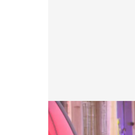
Las noticias, de la mano de Lidia Camón
Redacción digital Noticias Cuatro
02 ENE 2025 - 15:24h.