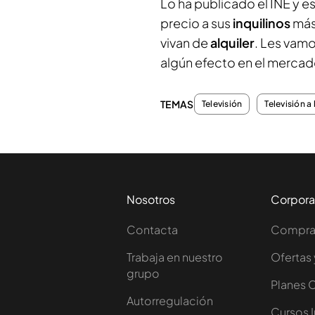
Lo ha publicado el INE y e
precio a sus
inquilinos
más
vivan de
alquiler
. Les vamo
algún efecto en el mercado
TEMAS
Televisión
Televisión a 
Nosotros
Corpora
Contacta
Comprar
Trabaja en nuestro
Ofertas 
grupo
Planes 
Autorregulación
Cursos 