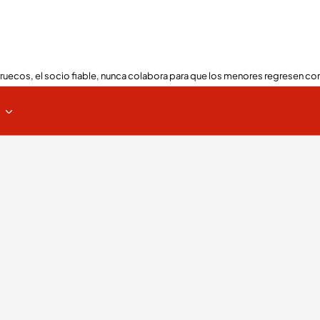
ruecos, el socio fiable, nunca colabora para que los menores regresen con
s