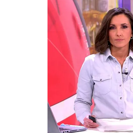
Nuevas imágenes del a
Los envases tendrán que
Se publica el nuevo índi
alquileres
Compartir
Ataque masivo en Nueva Orl
El
atropello masivo
en
Nue
investigan el suceso como
una bandera del
ISIS
en el
explosivos. Jóvenes como Ni
Tyger, de 28, disfrutaban e