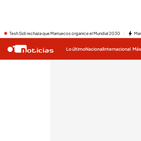
Tesh Sidi rechaza que Marruecos organice el Mundial 2030
Mar
Lo último
Nacional
Internacional
Má