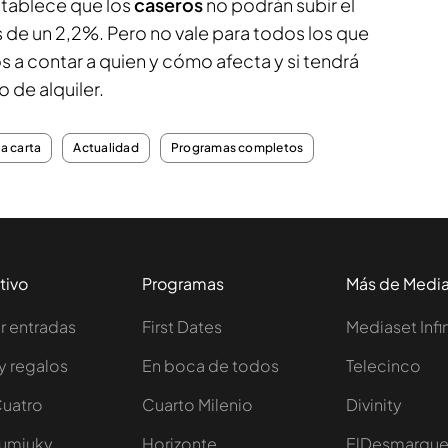
stablece que los
caseros
no podrán subir el
 de un 2,2%. Pero no vale para todos los que
s a contar a quien y cómo afecta y si tendrá
 de alquiler.
la carta
Actualidad
Programas completos
tivo
Programas
Más de Medi
 entradas
First Dates
Mediaset Infi
y regalos
En boca de todos
Telecinco
Cuatro
Cuarto Milenio
Divinity
Iumiuky
Horizonte
ElDesmarqu