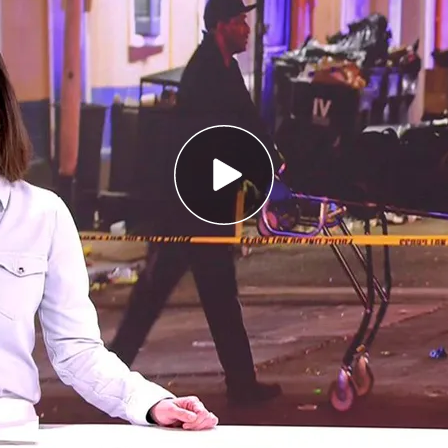
taque masivo en Nueva Orleans
 indicar su contenedor de reciclaje
ce que limita la subida del precio de los
eans
va Orleans
deja 15 fallecidos. Los agentes
 un atentado terrorista después de encontrar
 vehículo del atacante y varios artefactos
kira, de 18 años, Jabert, de 21, o Nicole y
n la calle Bourbon, la preferida por todos para