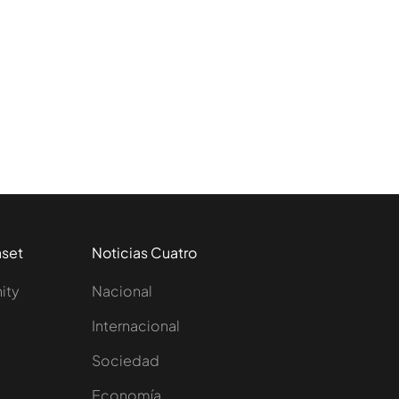
aset
Noticias Cuatro
nity
Nacional
Internacional
Sociedad
e
Economía