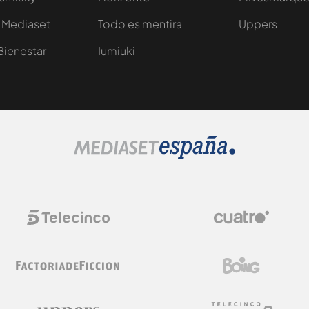
 Mediaset
Todo es mentira
Uppers
Bienestar
Iumiuki