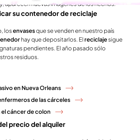
oy, aparecen nuevas imágenes de los hechos.
icar su contenedor de reciclaje
o, los
envases
que se venden en nuestro país
tenedor
hay que depositarlos. El
reciclaje
sigue
ignaturas pendientes. El año pasado sólo
stros residuos.
asivo en Nueva Orleans
enfermeros de las cárceles
 el cáncer de colon
el precio del alquiler