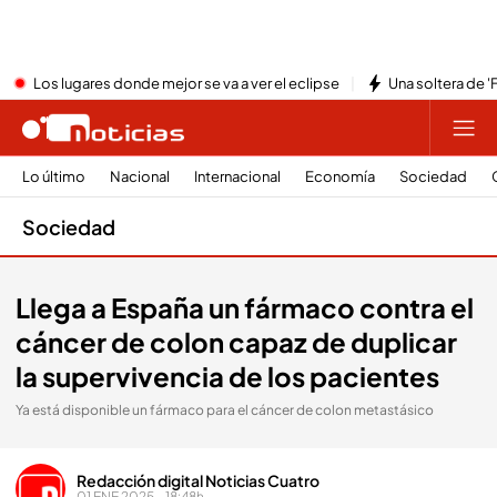
Los lugares donde mejor se va a ver el eclipse
Una soltera de '
Lo último
Nacional
Internacional
Economía
Sociedad
Sociedad
Llega a España un fármaco contra el
cáncer de colon capaz de duplicar
la supervivencia de los pacientes
Ya está disponible un fármaco para el cáncer de colon metastásico
Redacción digital Noticias Cuatro
01 ENE 2025 - 18:48h.