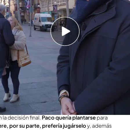
sión inicial, la pareja terminó por ponerse de
ue nos vamos de viaje”
nsaje a Juanra Bonet, expresentador de 'Lo
‘Los sabe, no lo sabe’ elegían en Ciudad Real a
ursante
s. Una pareja entrañable que consiguió
los 1.000 euro
s.
la decisión final.
Paco quería plantarse
para
ere, por su parte, prefería jugárselo
y, además