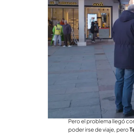
Pese a las dudas y la ten
acuerdo: “Pues nada, q
Xuso Jones envía un me
sabe, no lo sabe'
Compartir
Xuso Jones y el equipo de 
Tere y a Paco como conc
hacer
pleno y asegurarse 
Pero el problema llegó con 
poder irse de viaje, pero
T