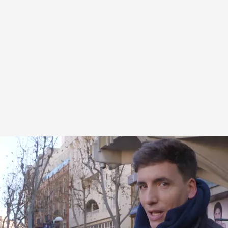
n hacer pleno en 'Lo sabe, no lo sabe' y se
uros