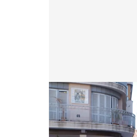
Tere y Paco debaten qué hacer con el dinero
Lo sabe, no lo sabe
03 FEB 2025 - 19:50h.
Tere y Paco consiguiero
aseguraban los 1.000 e