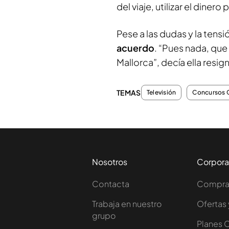
del viaje, utilizar el diner
Pese a las dudas y la tensió
acuerdo
. “Pues nada, qu
Mallorca”, decía ella resi
TEMAS
Televisión
Concursos 
Nosotros
Corpora
Contacta
Comprar
Trabaja en nuestro
Ofertas 
grupo
Planes 