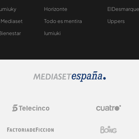
Iumiuky
Horizonte
ElDesmarqu
 Mediaset
Todo es mentira
Uppers
Bienestar
Iumiuki