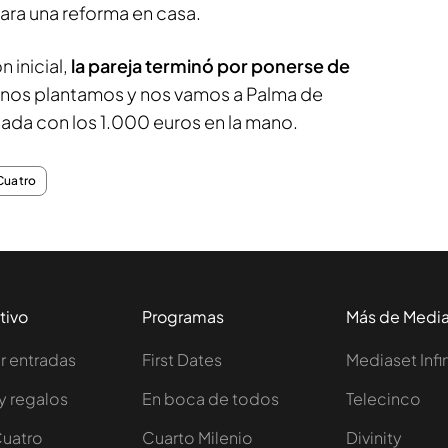
o para una reforma en casa.
n inicial,
la pareja terminó por ponerse de
e nos plantamos y nos vamos a Palma de
gnada con los 1.000 euros en la mano.
Cuatro
tivo
Programas
Más de Medi
 entradas
First Dates
Mediaset Infi
y regalos
En boca de todos
Telecinco
Cuatro
Cuarto Milenio
Divinity