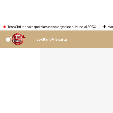
Tesh Sidi rechaza que Marruecos organice el Mundial 2030
Mar
Lo último
A la carta