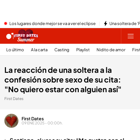
Los lugares donde mejor se va a ver el eclipse
Una soltera de '
Lo último
A la carta
Casting
Playlist
Nidito de amor
Firs
La reacción de una soltera a la
confesión sobre sexo de su cita:
"No quiero estar con alguien así"
First Dates
First Dates
09 ENE 2025 - 00:00h.