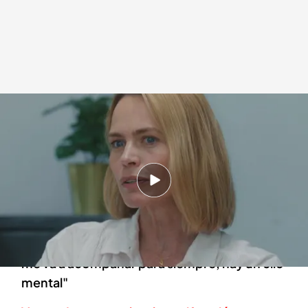
Verónica Blume
.
OTRO ENFOQUE
Otro enfoque
06 JUN 2024 - 02:30h.
Verónica Blume no le contó a nadie que tenía
TCA: "Fue mi gran secreto durante diez años"
Verónica Blume: "El TCA es una realidad que
me va a acompañar para siempre, hay un clic
mental"