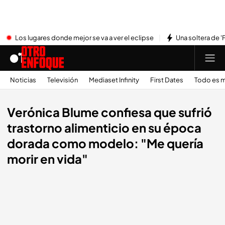
Los lugares donde mejor se va a ver el eclipse
Una soltera de '
Noticias
Televisión
Mediaset Infinity
First Dates
Todo es m
Verónica Blume confiesa que sufrió
trastorno alimenticio en su época
dorada como modelo: "Me quería
morir en vida"