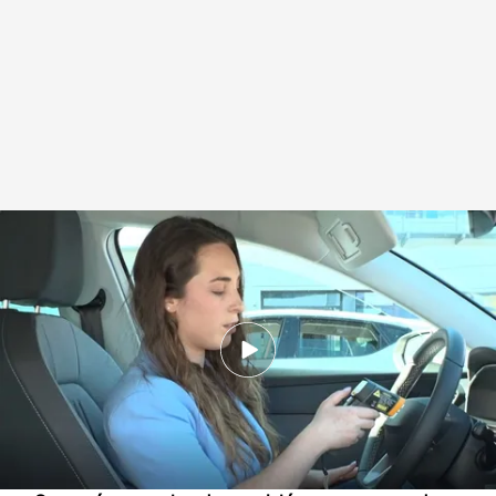
Cómo evitar una desgracia con el bebé en el coche: de aplicaciones a
nuevas normas
.
Imagen: Rebeca Jorge
Redacción digital Noticias Cuatro
21 MAY 2026 - 20:53h.
Hoy Brión, en A Coruña, es un pueblo
consternado por la muerte de una niña de dos
años olvidada en el coche por su padre.