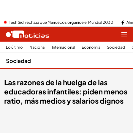
Tesh Sidi rechaza que Marruecos organice el Mundial 2030
Ahm
Lo último
Nacional
Internacional
Economía
Sociedad
Sociedad
Las razones de la huelga de las
educadoras infantiles: piden menos
ratio, más medios y salarios dignos