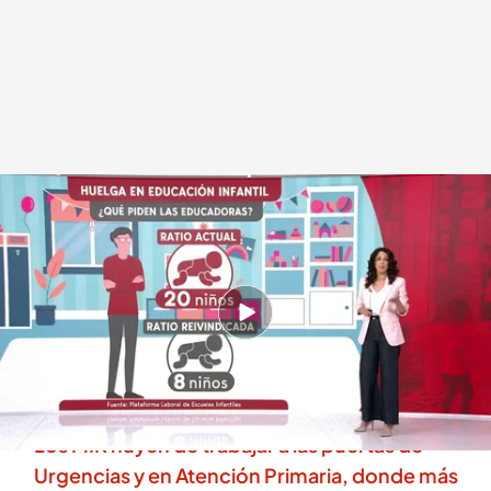
Las razones de la huelga de las educadoras infantiles
.
Cuatro
Beatriz Benayas
07 MAY 2026 - 22:04h.
Jornada de huelga de las educadoras de las
escuelas infantiles en toda España: falta de
medios y escasos salarios, claves.
Los MIR huyen de trabajar a las puertas de
Urgencias y en Atención Primaria, donde más